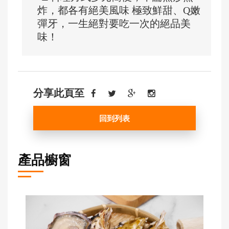
炸，都各有絕美風味 極致鮮甜、Q嫩
彈牙，一生絕對要吃一次的絕品美
味！
分享此頁至
回到列表
產品櫥窗