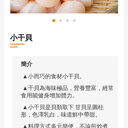
小干貝
簡介
▲小而巧的食材小干貝。
▲干貝為海味極品，營養豐富，經常
食用能健身增加體力。
▲小干貝是貝類取下 甘貝呈圓柱
形，色澤乳白，味道鮮中帶甜。
▲料理方式多元簡便，不論煎炒煮