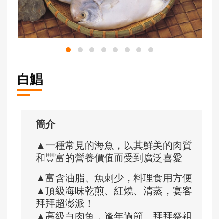
白鯧
簡介
▲一種常見的海魚，以其鮮美的肉質
和豐富的營養價值而受到廣泛喜愛
▲富含油脂、魚刺少，料理食用方便
▲頂級海味乾煎、紅燒、清蒸，宴客
拜拜超澎派！
▲高級白肉魚，逢年過節、拜拜祭祖