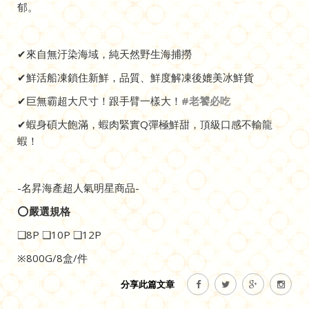
郁。
✔來自無汙染海域，純天然野生海捕撈
✔鮮活船凍鎖住新鮮，品質、鮮度解凍後媲美冰鮮貨
✔巨無霸超大尺寸！跟手臂一樣大！
#
老饕必吃
✔蝦身碩大飽滿，蝦肉緊實Q彈極鮮甜，頂級口感不輸龍
蝦！
-名昇海產超人氣明星商品-
⭕️
嚴選規格
❑8P ❑10P ❑12P
※800G/8盒/件
分享此篇文章