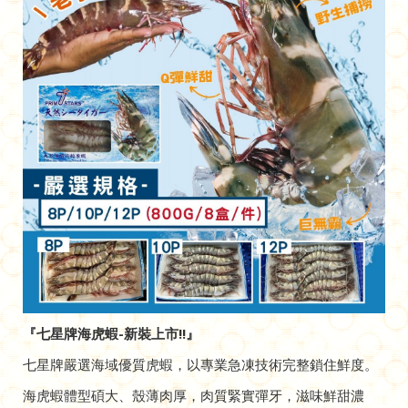
『
七星牌海虎蝦-新裝上市!!
』
七星牌嚴選海域優質虎蝦，以專業急凍技術完整鎖住鮮度。
海虎蝦體型碩大、殼薄肉厚，肉質緊實彈牙，滋味鮮甜濃