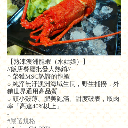
【熟凍澳洲龍蝦（水姑娘）】
//飯店餐廳批發大熱銷//
○ 榮獲MSC認證的龍蝦
○ 純淨無汙澳洲海域生長，野生捕撈，外
銷世界通用高品質
○ 頭小殼薄、肥美飽滿、甜度破表，取肉
率「高達40%以上」
-
#嚴選規格